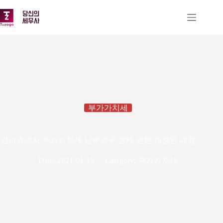
본
문
으
로
건
너
뛰
기
부가가치세
간이과세자 부가가치세 납부의무 면제 관련 개정된 내용
Date:
2021-01-15
Category:
부가가치세