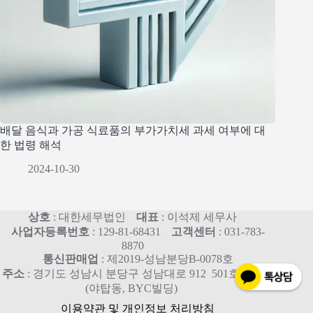
배달 음식과 가공 식료품의 부가가치세 과세 여부에 대
한 법령 해석
2024-10-30
상호
: 대한세무법인
대표
: 이석제 세무사
사업자등록번호
: 129-81-68431
고객센터
: 031-783-
8870
통신판매업
: 제2019-성남분당B-0078호
주소
: 경기도 성남시 분당구 성남대로 912 501호, 515호
(야탑동, BYC빌딩)
이용약관 및 개인정보 처리방침