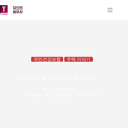
본
문
으
로
건
너
뛰
기
국민건강보험
주택 이야기
건강보험료 줄여 봅시다. [ 5.환경변화 ]
Date:
2019-08-20
Category:
국민건강보험
,
주택 이야기