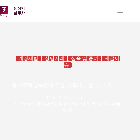
본
문
으
로
건
너
뛰
기
개정세법
상담사례
상속 및 증여
세금이
슈
동거주택 상속공제 요건, 이렇게 바뀝니다! 🤔
Date:
2025-01-19
Category:
개정세법
,
상담사례
,
상속 및 증여
,
세금
이슈