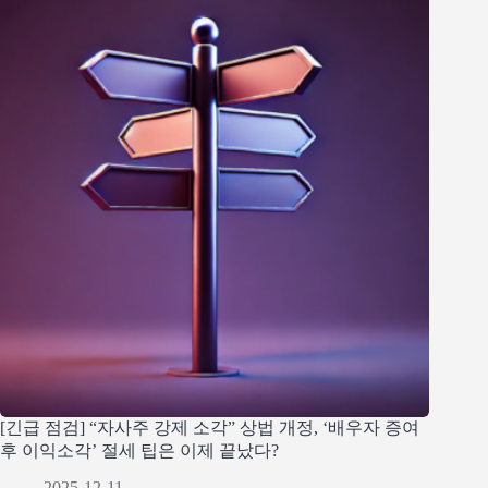
[긴급 점검] “자사주 강제 소각” 상법 개정, ‘배우자 증여
후 이익소각’ 절세 팁은 이제 끝났다?
2025-12-11