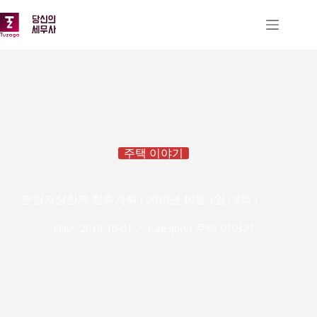
본
문
으
로
건
너
뛰
기
주택 이야기
분양가상한제 향후계획 [ 2019년 10월 1일 대책 ]
Date:
2019-10-01
Category:
주택 이야기