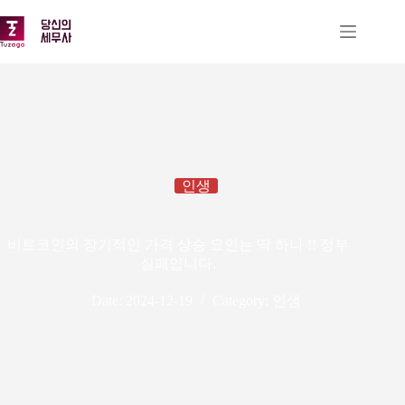
본
문
으
로
건
너
뛰
기
인생
비트코인의 장기적인 가격 상승 요인는 딱 하나 !! 정부
실패입니다.
Date:
2024-12-19
Category:
인생