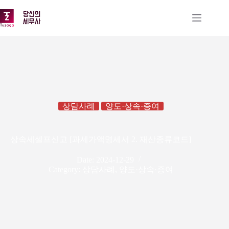
본
문
으
로
건
너
뛰
기
상담사례
양도·상속·증여
상속세셀프신고 [과세가액명세서 2. 재산종류코드]
Date:
2024-12-29
Category:
상담사례
,
양도·상속·증여