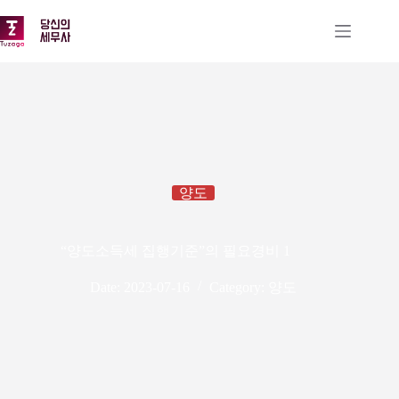
본
문
으
로
건
너
뛰
기
양도
“양도소득세 집행기준”의 필요경비 1
Date:
2023-07-16
Category:
양도