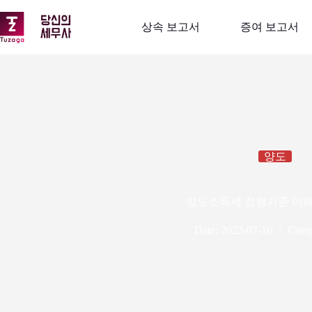
본
문
상속 보고서
증여 보고서
으
로
건
너
뛰
기
양도
양도소득세 집행기준 이
Date:
2023-07-16
Categ