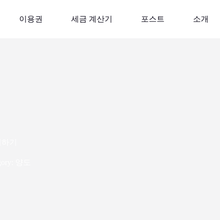
이용권
세금 계산기
포스트
소개
해하기
ory:
양도