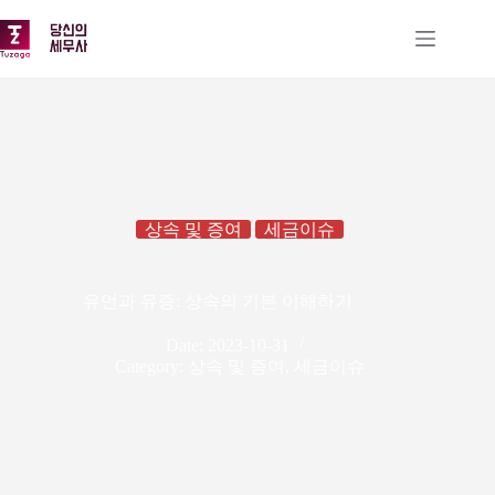
본
문
으
로
건
너
뛰
기
상속 및 증여
세금이슈
유언과 유증: 상속의 기본 이해하기
Date:
2023-10-31
Category:
상속 및 증여
,
세금이슈