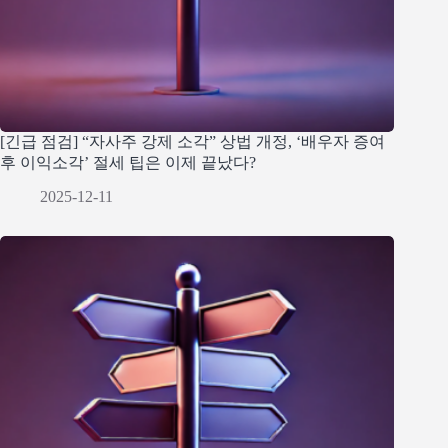
[긴급 점검] “자사주 강제 소각” 상법 개정, ‘배우자 증여
후 이익소각’ 절세 팁은 이제 끝났다?
2025-12-11