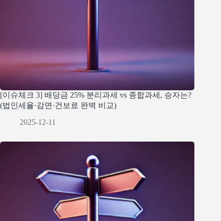
[이슈체크 3] 배당금 25% 분리과세 vs 종합과세, 승자는?
(법인세율·감면·건보료 완벽 비교)
2025-12-11