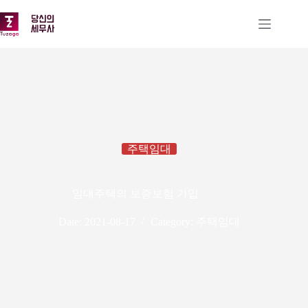
본
문
으
로
건
너
뛰
기
주택임대
임대주택의 보증보험 가입
Date:
2021-08-17
Category:
주택임대