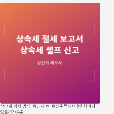
상속세 과세 방식, 유산세 vs. 유산취득세! 어떤 차이가
있을까? 🤔💰