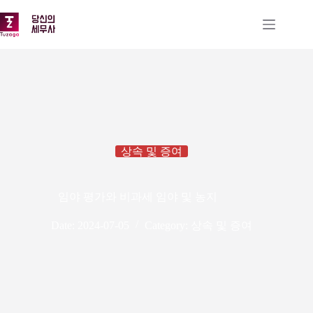
본
문
으
로
건
너
뛰
기
상속 및 증여
임야 평가와 비과세 임야 및 농지
Date:
2024-07-05
Category:
상속 및 증여