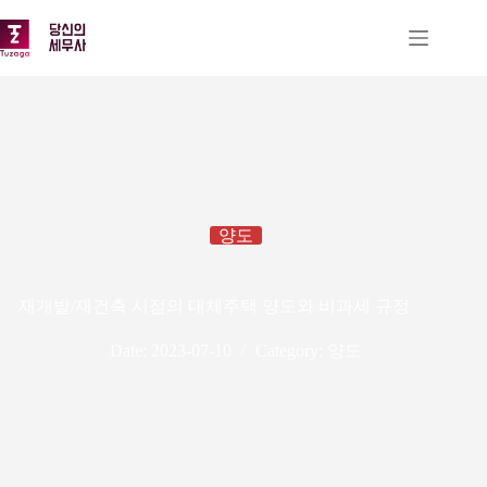
본
문
으
로
건
너
뛰
기
양도
재개발/재건축 시점의 대체주택 양도와 비과세 규정
Date:
2023-07-10
Category:
양도