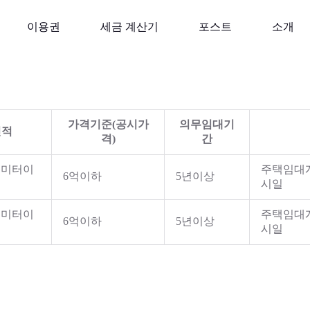
이용권
세금 계산기
포스트
소개
가격기준(공시가
의무임대기
면적
격)
간
곱미터이
주택임대개
6억이하
5년이상
시일
곱미터이
주택임대개
6억이하
5년이상
시일