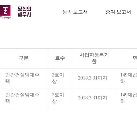
본
문
상속 보고서
증여 보고서
으
로
건
너
뛰
기
사업자등록기
구분
호수
한
민간건설임대주
2호이
149제
2018.3.31까지
택
상
하
민간건설임대주
2호이
149제
2018.3.31까지
택
상
하