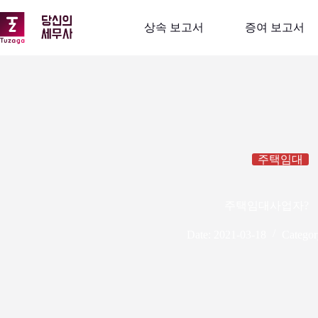
본
문
상속 보고서
증여 보고서
으
로
건
너
뛰
기
주택임대
주택임대사업자?
Date:
2021-03-18
Categor