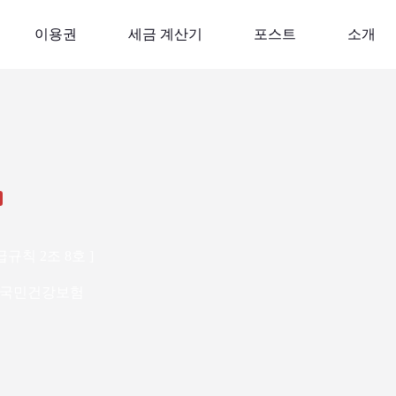
이용권
세금 계산기
포스트
소개
칙 2조 8호 ]
국민건강보험