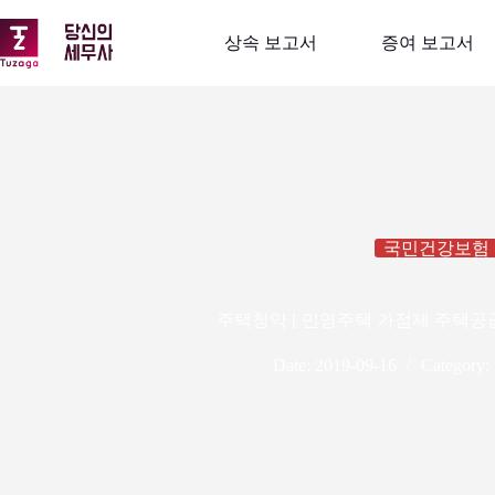
본
문
상속 보고서
증여 보고서
으
로
건
너
뛰
기
국민건강보험
주택청약 [ 민영주택 가점제 주택공급규
Date:
2019-09-16
Category: