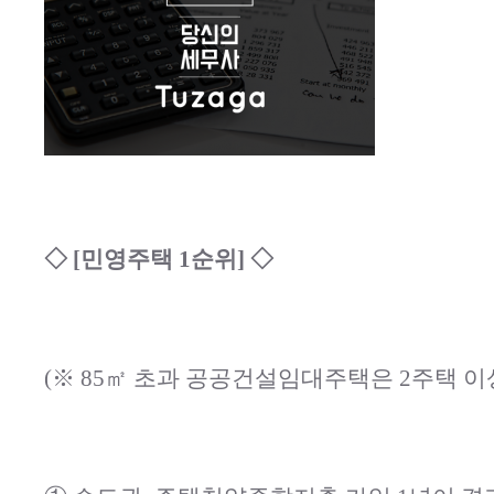
◇ [민영주택 1순위] ◇
(※ 85㎡ 초과 공공건설임대주택은 2주택 이