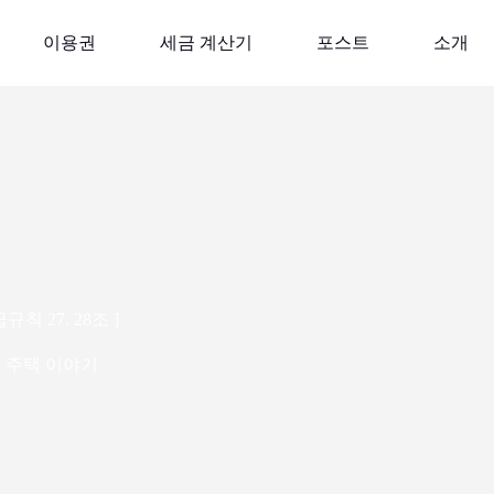
이용권
세금 계산기
포스트
소개
 27. 28조 ]
:
주택 이야기