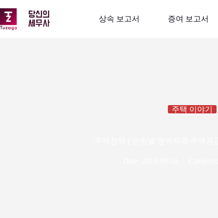
본
문
상속 보고서
증여 보고서
으
로
건
너
뛰
기
주택 이야기
주택청약 [ 순위별 청약자격 주택공급규칙
Date:
2019-09-16
Category