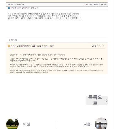
목록으
로
이전
다음