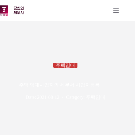
본
문
으
로
건
너
뛰
기
주택임대
주택 임대사업자의 세무서 사업자등록
Date:
2021-08-12
Category:
주택임대