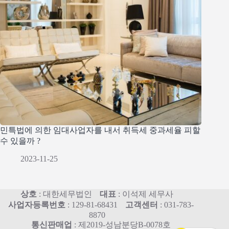
민특법에 의한 임대사업자를 내서 취득세 중과세율 피할
수 있을까 ?
2023-11-25
상호
: 대한세무법인
대표
: 이석제 세무사
사업자등록번호
: 129-81-68431
고객센터
: 031-783-
8870
통신판매업
: 제2019-성남분당B-0078호