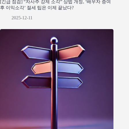
[긴급 점검] “자사주 강제 소각” 상법 개정, ‘배우자 증여
후 이익소각’ 절세 팁은 이제 끝났다?
2025-12-11