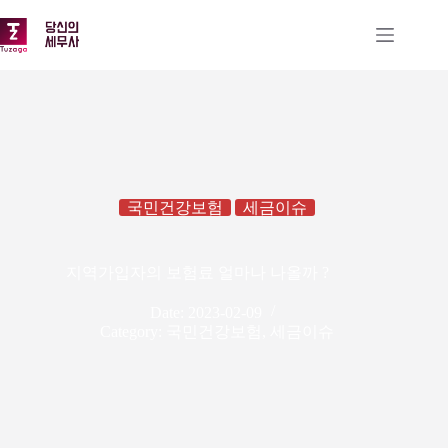
본
문
으
로
건
너
뛰
기
국민건강보험
세금이슈
지역가입자의 보험료 얼마나 나올까 ?
Date:
2023-02-09
Category:
국민건강보험
,
세금이슈