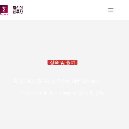
본
문
으
로
건
너
뛰
기
상속 및 증여
혼인ㆍ출산 증여재산 공제에 대한 알아보기
Date:
2024-04-02
Category:
상속 및 증여