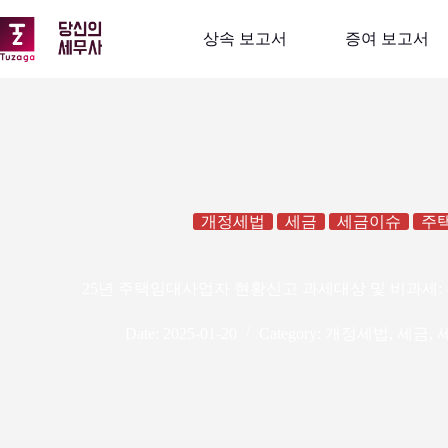
본
문
상속 보고서
증여 보고서
으
로
건
너
뛰
기
개정세법
세금
세금이슈
주
25년 주택임대사업자 현황신고 과세대상 및 비과세:
Date:
2025-01-20
Category:
개정세법
,
세금
,