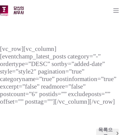
본
문
으
로
건
너
뛰
기
[vc_row][vc_column]
[eventchamp_latest_posts category=”-”
ordertype=”DESC” sortby=”added-date”
style=”style2″ pagination=”true”
categoryname=”true” postinformation=”true”
excerpt=”false” readmore=”false”
postcount=”6″ postids=”” excludeposts=””
offset=”” posttag=””][/vc_column][/vc_row]
목록으