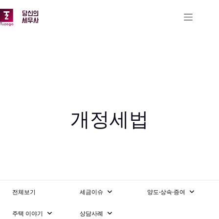
본
문
으
로
건
너
뛰
기
개정세법
전체보기
세금이슈
양도·상속·증여
주택 이야기
상담사례