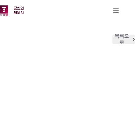
본
문
으
로
건
너
목록으
뛰
로
기