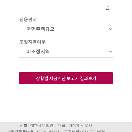
년
전용면적
조정지역여부
상황별 세금계산 보고서 결과보기
상호
: 대한세무법인
대표
: 이석제 세무사
사업자등록번호
: 129-81-68431
고객센터
: 031-783-8870