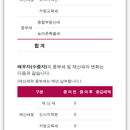
지방교육세
종합부동산세
종부세
농어촌특별세
합 계
배우자(수증자)
의 종부세 및 재산세의 변화는
다음과 같습니다.
(재산세와 종부세는 매년 납부합니다.)
구분
증 여 전
증 여 후
증감세액
재 산 세
0
재산세등
도시지역분
0
지방교육세
0