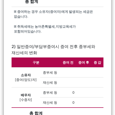
총 합계
፠ 증여하는 경우 소유자(증여자)에게 발생되는 세금은
없습니다.
፠ 취득세에는 농어촌특별세,지방교육세가
포함되어있습니다.
2) 일반증여/부담부증여시 증여 전후 종부세와
재산세의 변화
구분
증여 전
증여 후
증 감
종부세 등
소유자
[증여(양도)자]
재산세 등
종부세 등
0
배우자
[수증자]
재산세 등
0
총 합계