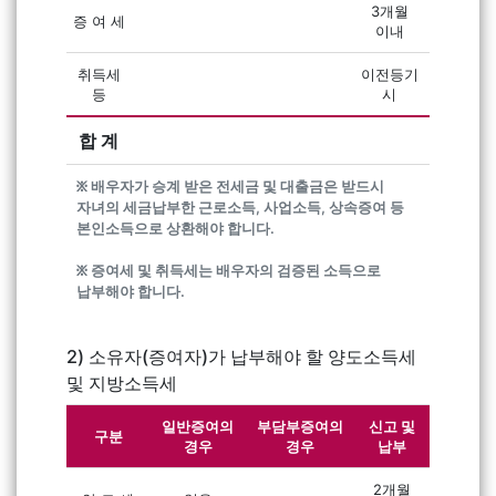
3개월
증 여 세
이내
취득세
이전등기
등
시
합 계
፠ 배우자가 승계 받은 전세금 및 대출금은 받드시
자녀의 세금납부한 근로소득, 사업소득, 상속증여 등
본인소득으로 상환해야 합니다.
፠ 증여세 및 취득세는 배우자의 검증된 소득으로
납부해야 합니다.
2) 소유자(증여자)가 납부해야 할 양도소득세
및 지방소득세
일반증여의
부담부증여의
신고 및
구분
경우
경우
납부
2개월