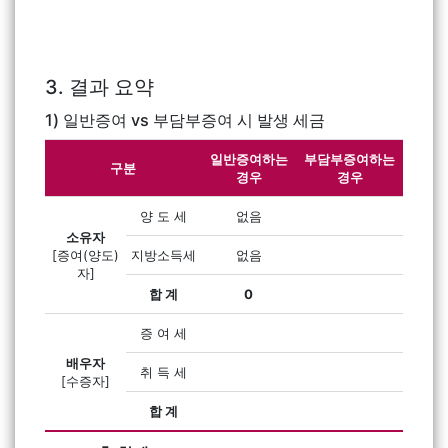
3. 결과 요약
1) 일반증여 vs 부담부증여 시 발생 세금
일반증여하는
부담부증여하는
구분
경우
경우
양 도 세
없음
소유자
[증여(양도)
지방소득세
없음
자]
합 계
0
증 여 세
배우자
취 득 세
[수증자]
합 계