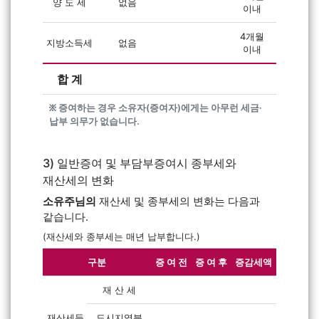
양 도 세
없음
이내
4개월
지방소득세
없음
이내
합 계
፠ 증여하는 경우 소유자(증여자)에게는 아무런 세금·
납부 의무가 없습니다.
3) 일반증여 및 부담부증여시 종부세와
재산세의 변화
소유주님의
재산세 및 종부세의 변화는 다음과
같습니다.
(재산세와 종부세는 매년 납부합니다.)
구분
증 여 전
증 여 후
증감세액
재 산 세
재산세등
도시지역분