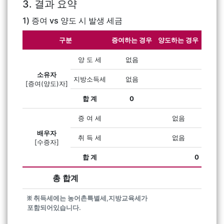
3. 결과 요약
1) 증여 vs 양도 시 발생 세금
구분
증여하는 경우
양도하는 경우
양 도 세
없음
소유자
지방소득세
없음
[증여(양도)자]
합 계
0
증 여 세
없음
배우자
취 득 세
없음
[수증자]
합 계
0
총 합계
፠ 취득세에는 농어촌특별세,지방교육세가
포함되어있습니다.