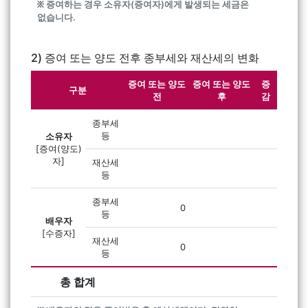
፠ 증여하는 경우 소유자(증여자)에게 발생되는 세금은
없습니다.
2) 증여 또는 양도 전후 종부세와 재산세의 변화
증여 또는 양도
증여 또는 양도
증
구분
전
후
감
종부세
등
소유자
[증여(양도)
자]
재산세
등
종부세
0
등
배우자
[수증자]
재산세
0
등
총 합계