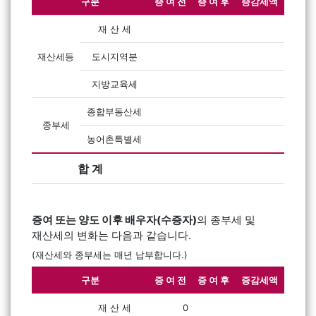
구분
증 여 전
증 여 후
증감세액
재 산 세
재산세등
도시지역분
지방교육세
종합부동산세
종부세
농어촌특별세
합 계
증여 또는 양도 이후 배우자(수증자)
의 종부세 및
재산세의 변화는 다음과 같습니다.
(재산세와 종부세는 매년 납부합니다.)
구분
증 여 전
증 여 후
증감세액
재 산 세
0