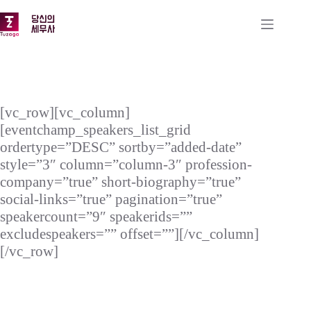
본
문
으
로
건
너
뛰
기
[vc_row][vc_column]
[eventchamp_speakers_list_grid
ordertype=”DESC” sortby=”added-date”
style=”3″ column=”column-3″ profession-
company=”true” short-biography=”true”
social-links=”true” pagination=”true”
speakercount=”9″ speakerids=””
excludespeakers=”” offset=””][/vc_column]
[/vc_row]