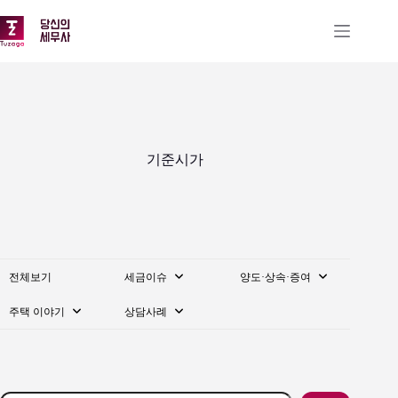
본
문
으
로
건
너
뛰
기
기준시가
전체보기
세금이슈
양도·상속·증여
주택 이야기
상담사례