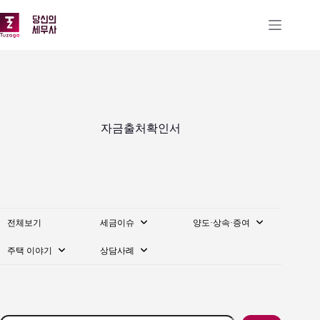
본
문
으
로
건
너
뛰
기
자금출처확인서
전체보기
세금이슈
양도·상속·증여
주택 이야기
상담사례