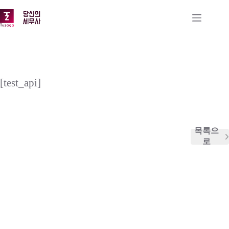
본
문
으
로
건
너
뛰
기
[test_api]
목록으
로