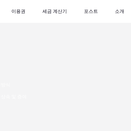
이용권
세금 계산기
포스트
소개
정방식
상속 및 증여