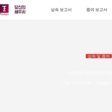
본
문
상속 보고서
증여 보고서
으
로
건
너
뛰
기
상속 및 증여
기초연금 소득인정액 산
Date:
2023-10-08
Category: