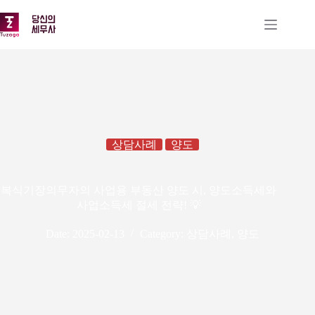
본
문
으
로
건
너
뛰
기
상담사례
양도
복식기장의무자의 사업용 부동산 양도 시, 양도소득세와
사업소득세 절세 전략! 💡
Date:
2025-02-13
Category:
상담사례
,
양도