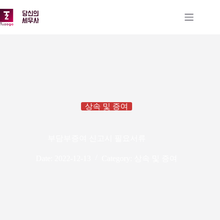
본
문
으
로
건
너
뛰
기
상속 및 증여
부담부증여 신고시 필요서류
Date:
2022-12-13
Category:
상속 및 증여