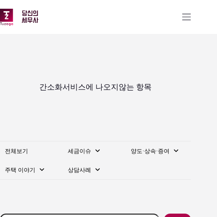
본
문
으
로
건
너
뛰
기
간소화서비스에 나오지않는 항목
전체보기
세금이슈
양도·상속·증여
주택 이야기
상담사례