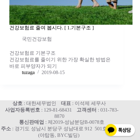
건강보험료 줄여 봅시다. [ 1.기본구조 ]
국민건강보험
건강보험료 기본구조
건강보험료를 줄이기 위한 가장 확실한 방법은
바로 피부양자가 되기
tuzaga
2019-08-15
상호
: 대한세무법인
대표
: 이석제 세무사
사업자등록번호
: 129-81-68431
고객센터
: 031-783-
8870
통신판매업
: 제2019-성남분당B-0078호
주소
: 경기도 성남시 분당구 성남대로 912 501호, 515호
(야탑동, BYC빌딩)