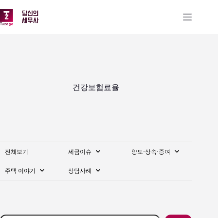
본
문
으
로
건
너
뛰
기
건강보험료율
전체보기
세금이슈
양도·상속·증여
주택 이야기
상담사례