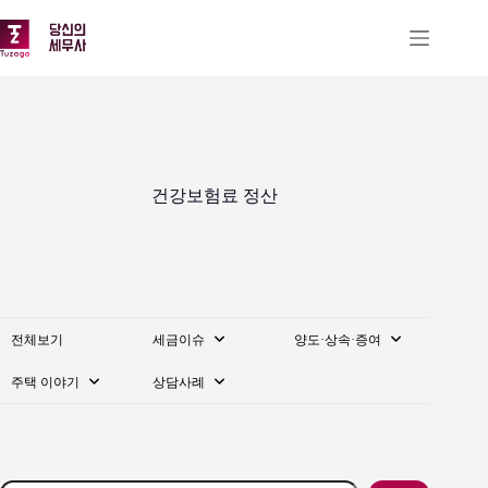
본
문
으
로
건
너
뛰
기
건강보험료 정산
전체보기
세금이슈
양도·상속·증여
주택 이야기
상담사례