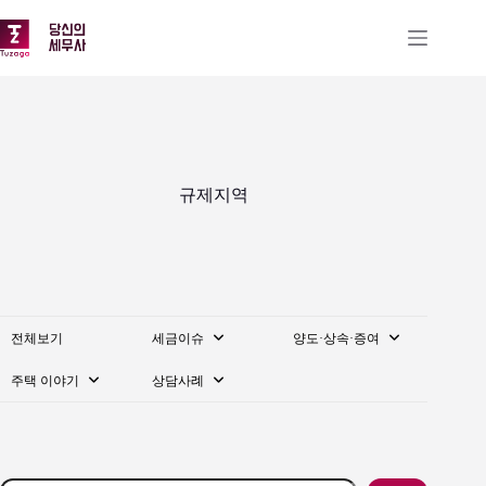
본
문
으
로
건
너
뛰
기
규제지역
전체보기
세금이슈
양도·상속·증여
주택 이야기
상담사례