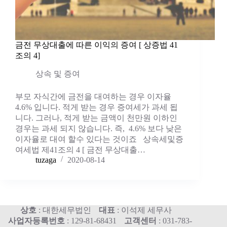
금전 무상대출에 따른 이익의 증여 [ 상증법 41
조의 4]
상속 및 증여
부모 자식간에 금전을 대여하는 경우 이자율
4.6% 입니다. 적게 받는 경우 증여세가 과세 됩
니다. 그러나, 적게 받는 금액이 천만원 이하인
경우는 과세 되지 않습니다. 즉, 4.6% 보다 낮은
이자율로 대여 할수 있다는 것이죠 상속세및증
여세법 제41조의 4 [ 금전 무상대출…
tuzaga
2020-08-14
상호
: 대한세무법인
대표
: 이석제 세무사
사업자등록번호
: 129-81-68431
고객센터
: 031-783-