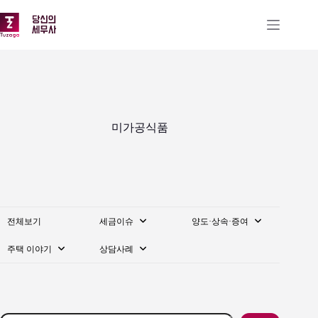
본
문
으
로
건
너
뛰
기
미가공식품
전체보기
세금이슈
양도·상속·증여
주택 이야기
상담사례