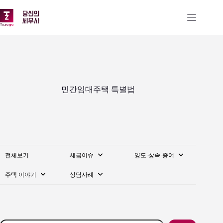
본
문
으
로
건
너
뛰
기
민간임대주택 특별법
전체보기
세금이슈
양도·상속·증여
주택 이야기
상담사례