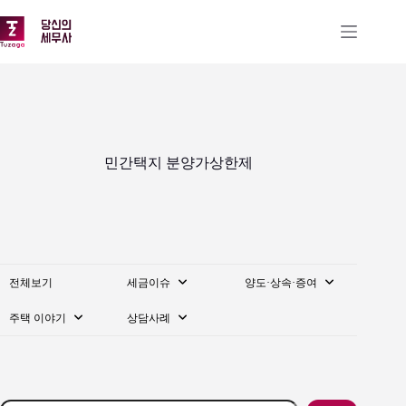
본
문
으
로
건
너
뛰
기
민간택지 분양가상한제
전체보기
세금이슈
양도·상속·증여
주택 이야기
상담사례