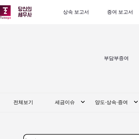
본
문
상속 보고서
증여 보고서
으
로
건
너
뛰
기
부담부증여
전체보기
세금이슈
양도·상속·증여