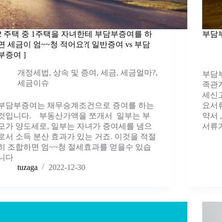
2 주택 중 1주택을 자녀한테 부담부증여를 하
부담
면 세금이 엄~~청 적어요?[ 일반증여 vs 부담
부증여 ]
개정세법
,
상속 및 증여
,
세금
,
세금얼마?
,
부담
세금이슈
족관
세신
부담부증여는 채무승계조건으로 증여를 하는
요서
것입니다. 부동산가액을 쪼개서 일부는 부
약서 
모가 양도세로, 일부는 자녀가 증여세를 냄으
서류
로서 소득 분산 효과가 있는 거죠. 이것을 적절
히 조합하면 엄~~청 절세효과를 얻을수 있습
니다
tuzaga
2022-12-30