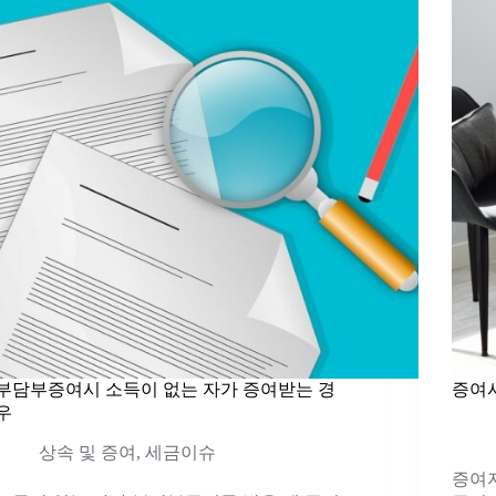
부담부증여시 소득이 없는 자가 증여받는 경
증여
우
상속 및 증여
,
세금이슈
증여