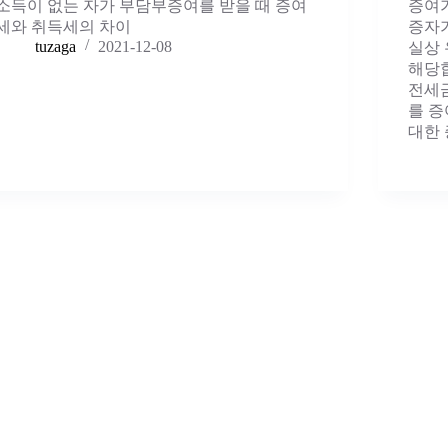
소득이 없는 자가 부담부증여를 받을 때 증여
증여
세와 취득세의 차이
증자
tuzaga
2021-12-08
실상
해당
전세금
를 증
대한 