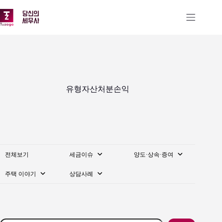
본
문
으
로
건
너
뛰
기
유형자산처분손익
전체보기
세금이슈
양도·상속·증여
주택 이야기
상담사례