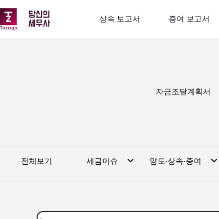
본
문
상속 보고서
증여 보고서
으
로
건
너
뛰
기
자금조달계획서
전체보기
세금이슈
양도·상속·증여