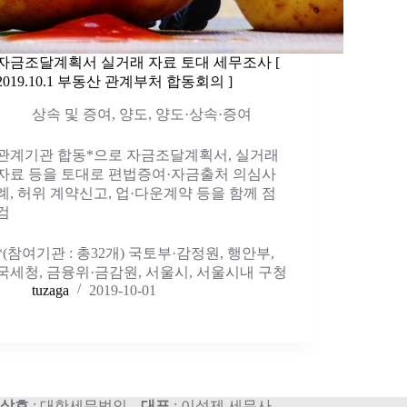
자금조달계획서 실거래 자료 토대 세무조사 [
2019.10.1 부동산 관계부처 합동회의 ]
상속 및 증여
,
양도
,
양도·상속·증여
관계기관 합동*으로 자금조달계획서, 실거래
자료 등을 토대로 편법증여·자금출처 의심사
례, 허위 계약신고, 업·다운계약 등을 함께 점
검
*(참여기관 : 총32개) 국토부·감정원, 행안부,
국세청, 금융위·금감원, 서울시, 서울시내 구청
tuzaga
2019-10-01
상호
: 대한세무법인
대표
: 이석제 세무사