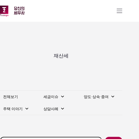
본
문
으
로
건
너
뛰
기
재산세
전체보기
세금이슈
양도·상속·증여
주택 이야기
상담사례