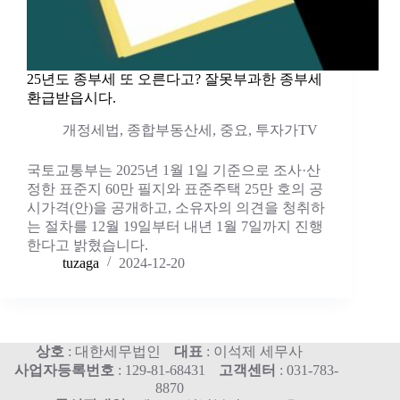
25년도 종부세 또 오른다고? 잘못부과한 종부세
환급받읍시다.
개정세법
,
종합부동산세
,
중요
,
투자가TV
국토교통부는 2025년 1월 1일 기준으로 조사·산
정한 표준지 60만 필지와 표준주택 25만 호의 공
시가격(안)을 공개하고, 소유자의 의견을 청취하
는 절차를 12월 19일부터 내년 1월 7일까지 진행
한다고 밝혔습니다.
tuzaga
2024-12-20
상호
: 대한세무법인
대표
: 이석제 세무사
사업자등록번호
: 129-81-68431
고객센터
: 031-783-
8870