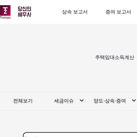
본
문
상속 보고서
증여 보고서
으
로
건
너
뛰
기
주택임대소득계산
전체보기
세금이슈
양도·상속·증여