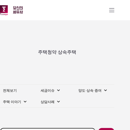
본
문
으
로
건
너
뛰
기
주택청약 상속주택
전체보기
세금이슈
양도·상속·증여
주택 이야기
상담사례