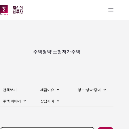
본
문
으
로
건
너
뛰
기
주택청약 소형저가주택
전체보기
세금이슈
양도·상속·증여
주택 이야기
상담사례