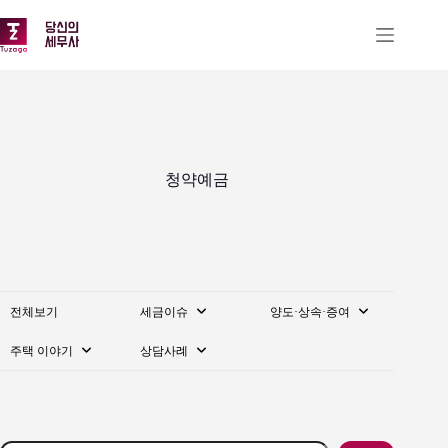
본
문
으
로
건
너
뛰
기
청약예금
전체보기
세금이슈
양도·상속·증여
주택 이야기
상담사례