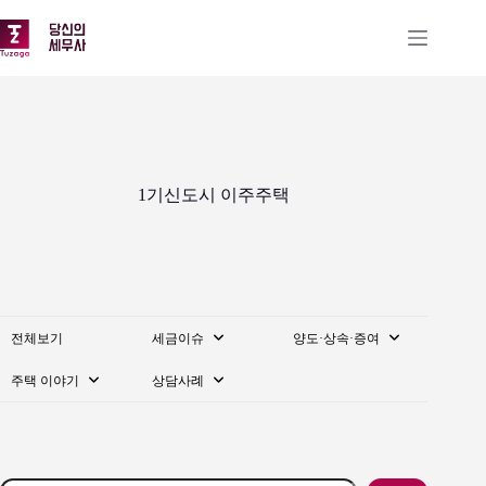
본
문
으
로
건
너
뛰
기
1기신도시 이주주택
전체보기
세금이슈
양도·상속·증여
주택 이야기
상담사례